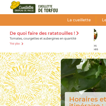
Panneau de gestion des cookies
Cueillette
de
La cueillette
Le
Torfou
De quoi faire des ratatouilles !
Tomates, courgettes et aubergines en quantité
Voir plus
Melons
Tomates
Pastèque
anciennes
Découvrez
fruits et