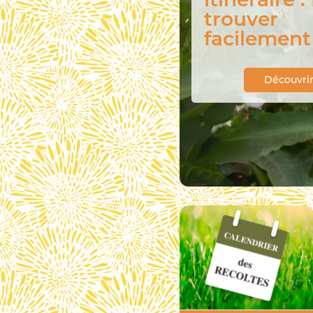
légumes d
saison
Découvri