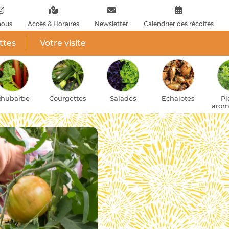
nous
Accès & Horaires
Newsletter
Calendrier des récoltes
ttes
Votre visite
Courgettes
Salades
Echalotes
Plantes
aromatiques