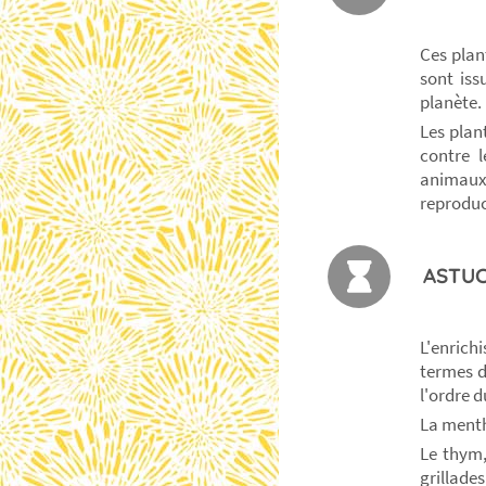
Ces plan
sont iss
planète.
Les plan
contre l
animaux
reproduc
ASTUC
L'enric
termes d
l'ordre d
La menthe
Le thym,
grillades