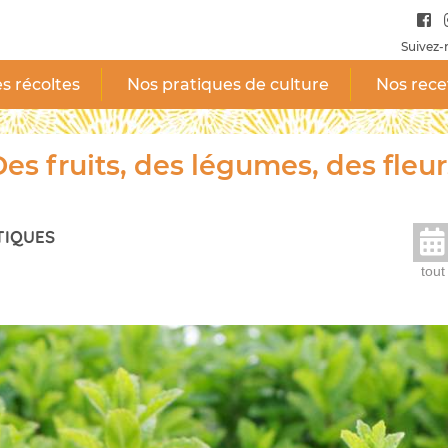
Suivez-
s récoltes
Nos pratiques de culture
Nos rece
es fruits, des légumes, des fleur
TIQUES
tout