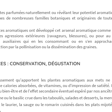
tes parfumées naturellement ou révélant leur potentiel aromatiq
ues de nombreuses familles botaniques et originaires de toute
tes aromatiques ont développé cet arsenal aromatique comme
es agressions extérieures (ravageurs, blessures), ou pour au 
 auxiliaires qui en les consommant ou en s’en approchan
tion par la pollinisation ou la dissémination des graines.
ES : CONSERVATION, DÉGUSTATION
hissement qu'apportent les plantes aromatiques aux mets ne 
e calories absorbées, de vitamines, ou d'impression de satiété. 
u bien-être et de l'effet secondaire éventuel espéré par nos ancêt
 ou le basilic crue dans les taboulés, salades et desserts, la men
 le laurier, la sauge ou le romarin cuisinés dans les plats mijot
,