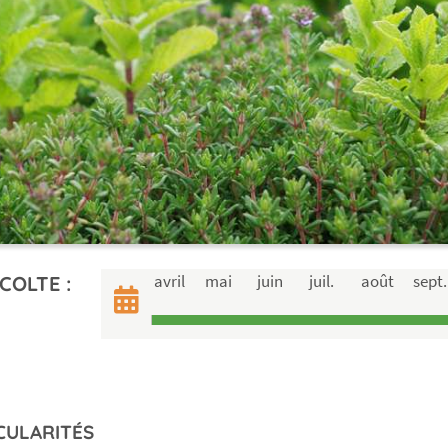
avril
mai
juin
juil.
août
sept.
COLTE :
CULARITÉS