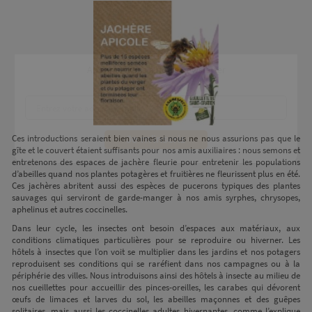
Ne ratez plus rien,
Abonnez-vous à notre newsletter
Ces introductions seraient bien vaines si nous ne nous assurions pas que le
gîte et le couvert étaient suffisants pour nos amis auxiliaires : nous semons et
entretenons des espaces de jachère fleurie pour entretenir les populations
d’abeilles quand nos plantes potagères et fruitières ne fleurissent plus en été.
Ces jachères abritent aussi des espèces de pucerons typiques des plantes
sauvages qui serviront de garde-manger à nos amis syrphes, chrysopes,
Je m’inscris
aphelinus et autres coccinelles.
Dans leur cycle, les insectes ont besoin d’espaces aux matériaux, aux
conditions climatiques particulières pour se reproduire ou hiverner. Les
hôtels à insectes que l’on voit se multiplier dans les jardins et nos potagers
reproduisent ses conditions qui se raréfient dans nos campagnes ou à la
périphérie des villes. Nous introduisons ainsi des hôtels à insecte au milieu de
nos cueillettes pour accueillir des pinces-oreilles, les carabes qui dévorent
œufs de limaces et larves du sol, les abeilles maçonnes et des guêpes
solitaires, mais aussi les coccinelles adultes hivernantes, comme l’explique