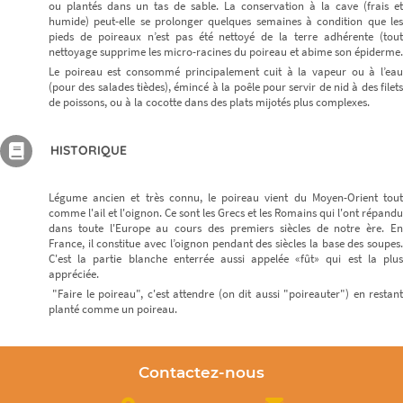
ou plantés dans un tas de sable. La conservation à la cave (frais et
humide) peut-elle se prolonger quelques semaines à condition que les
pieds de poireaux n’est pas été nettoyé de la terre adhérente (tout
nettoyage supprime les micro-racines du poireau et abime son épiderme.
Le poireau est consommé principalement cuit à la vapeur ou à l’eau
(pour des salades tièdes), émincé à la poêle pour servir de nid à des filets
de poissons, ou à la cocotte dans des plats mijotés plus complexes.
HISTORIQUE
Légume ancien et très connu, le poireau vient du Moyen-Orient tout
comme l'ail et l'oignon. Ce sont les Grecs et les Romains qui l'ont répandu
dans toute l'Europe au cours des premiers siècles de notre ère. En
France, il constitue avec l’oignon pendant des siècles la base des soupes.
C'est la partie blanche enterrée aussi appelée «fût» qui est la plus
appréciée.
"Faire le poireau", c'est attendre (on dit aussi "poireauter") en restant
planté comme un poireau.
Contactez-nous