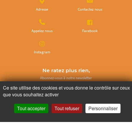
Adresse
Contactez nous
Appelez nous
Facebook
Instagram
Ne ratez plus rien,
Abonnez-vous à notre newsletter
Ce site utilise des cookies et vous donne le contrôle sur ceux
que vous souhaitez activer
Tout accepter
Tout refuser
Personnaliser
Je m’inscris
Pour votre santé, mangez au moins cinq fruits et légumes par jour.