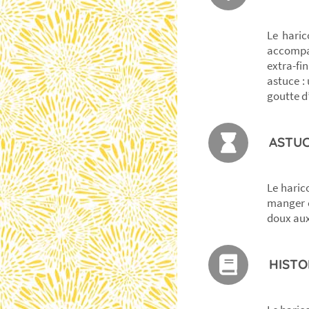
Le haric
accompag
extra-fin
astuce :
goutte d
ASTUC
Le haric
manger c
doux aux
HISTO