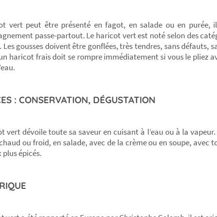
ot vert peut être présenté en fagot, en salade ou en purée, i
nement passe-partout. Le haricot vert est noté selon des catég
. Les gousses doivent être gonflées, très tendres, sans défauts, sa
 un haricot frais doit se rompre immédiatement si vous le pliez a
’eau.
ES : CONSERVATION, DÉGUSTATION
ot vert dévoile toute sa saveur en cuisant à l’eau ou à la vapeur.
haud ou froid, en salade, avec de la crème ou en soupe, avec tou
 plus épicés.
RIQUE