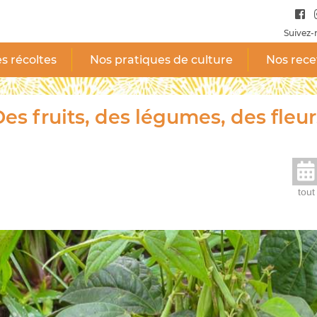
Suivez-
s récoltes
Nos pratiques de culture
Nos rece
es fruits, des légumes, des fleur
tout