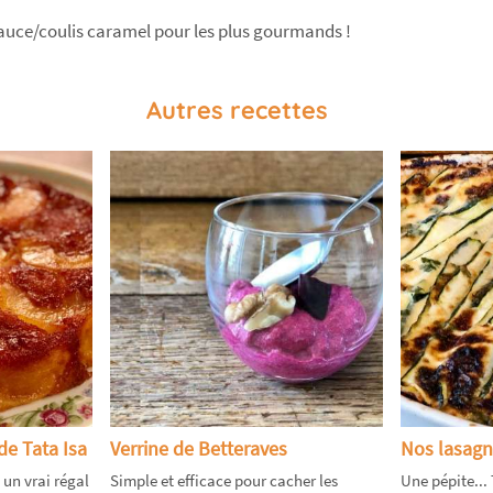
sauce/coulis caramel pour les plus gourmands !
Autres recettes
e Tata Isa
Verrine de Betteraves
Nos lasagn
 un vrai régal
Simple et efficace pour cacher les
Une pépite...