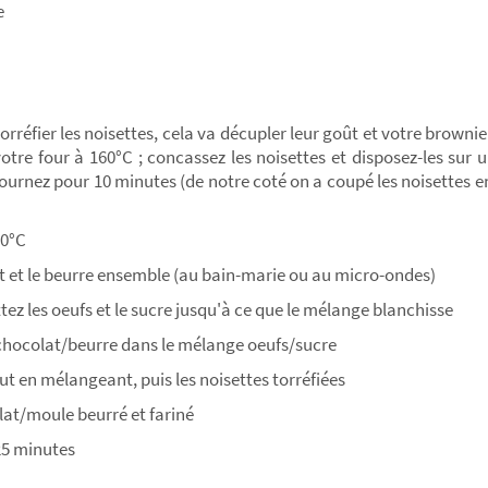
e
réfier les noisettes, cela va décupler leur goût et votre brownie
otre four à 160°C ; concassez les noisettes et disposez-les sur
fournez pour 10 minutes (de notre coté on a coupé les noisettes en 2
80°C
lat et le beurre ensemble (au bain-marie ou au micro-ondes)
ttez les oeufs et le sucre jusqu'à ce que le mélange blanchisse
 chocolat/beurre dans le mélange oeufs/sucre
tout en mélangeant, puis les noisettes torréfiées
plat/moule beurré et fariné
25 minutes