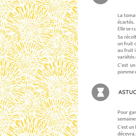
La tomat
écartés.
Elle se c
Sa récol
un fruit
au fruit
variétés
C'est un
pomme o
ASTUC
Pour gar
semaines 
C’est un
décevra.