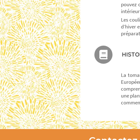
pouvez c
intérieur
Les coul
d’hiver 
préparat
HISTO
La tomat
Européen
comprend
une plan
commenc