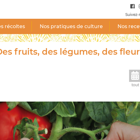
Suivez-
s récoltes
Nos pratiques de culture
Nos rece
es fruits, des légumes, des fleur
tout