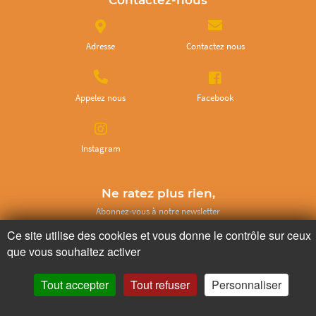
Contactez-nous
Adresse
Contactez nous
Appelez nous
Facebook
Instagram
Ne ratez plus rien,
Abonnez-vous à notre newsletter
Ce site utilise des cookies et vous donne le contrôle sur ceux
que vous souhaitez activer
Tout accepter
Tout refuser
Personnaliser
Je m’inscris