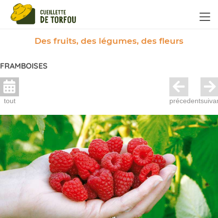
Panneau de gestion des cookies
Des fruits, des légumes, des fleurs
FRAMBOISES
tout
précedent
suiva