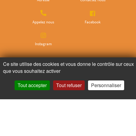
Appelez nous
Facebook
Instagram
Ne ratez plus rien,
Ce site utilise des cookies et vous donne le contrôle sur ceux
que vous souhaitez activer
Abonnez-vous à notre newsletter
Tout accepter
Tout refuser
Personnaliser
Je m’inscris
Pour votre santé, mangez au moins cinq fruits et légumes par jour.
www.mangerbouger.fr