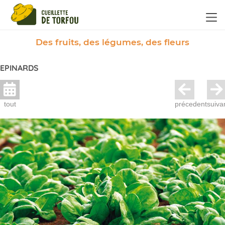
Panneau de gestion des cookies
Des fruits, des légumes, des fleurs
EPINARDS
tout
précedent
suiva