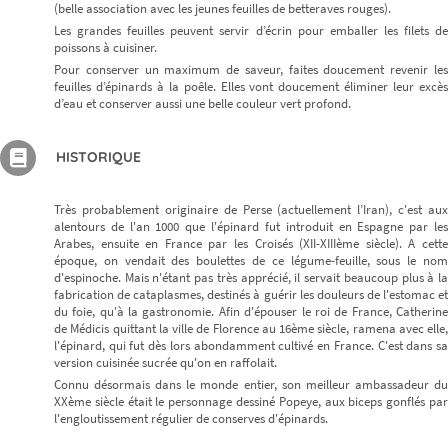
(belle association avec les jeunes feuilles de betteraves rouges).
Les grandes feuilles peuvent servir d’écrin pour emballer les filets de
poissons à cuisiner.
Pour conserver un maximum de saveur, faites doucement revenir les
feuilles d’épinards à la poêle. Elles vont doucement éliminer leur excès
d’eau et conserver aussi une belle couleur vert profond.
HISTORIQUE
Très probablement originaire de Perse (actuellement l’Iran), c'est aux
alentours de l'an 1000 que l'épinard fut introduit en Espagne par les
Arabes, ensuite en France par les Croisés (XII-XIIIème siècle). A cette
époque, on vendait des boulettes de ce légume-feuille, sous le nom
d'espinoche. Mais n'étant pas très apprécié, il servait beaucoup plus à la
fabrication de cataplasmes, destinés à guérir les douleurs de l'estomac et
du foie, qu'à la gastronomie. Afin d'épouser le roi de France, Catherine
de Médicis quittant la ville de Florence au 16ème siècle, ramena avec elle,
l'épinard, qui fut dès lors abondamment cultivé en France. C'est dans sa
version cuisinée sucrée qu'on en raffolait.
Connu désormais dans le monde entier, son meilleur ambassadeur du
XXème siècle était le personnage dessiné Popeye, aux biceps gonflés par
l'engloutissement régulier de conserves d'épinards.