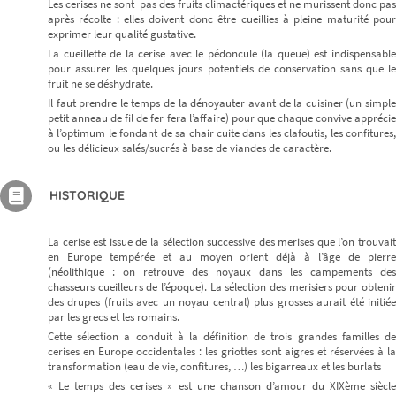
Les cerises ne sont pas des fruits climactériques et ne murissent donc pas
après récolte : elles doivent donc être cueillies à pleine maturité pour
exprimer leur qualité gustative.
La cueillette de la cerise avec le pédoncule (la queue) est indispensable
pour assurer les quelques jours potentiels de conservation sans que le
fruit ne se déshydrate.
Il faut prendre le temps de la dénoyauter avant de la cuisiner (un simple
petit anneau de fil de fer fera l’affaire) pour que chaque convive apprécie
à l’optimum le fondant de sa chair cuite dans les clafoutis, les confitures,
ou les délicieux salés/sucrés à base de viandes de caractère.
HISTORIQUE
La cerise est issue de la sélection successive des merises que l’on trouvait
en Europe tempérée et au moyen orient déjà à l’âge de pierre
(néolithique : on retrouve des noyaux dans les campements des
chasseurs cueilleurs de l’époque). La sélection des merisiers pour obtenir
des drupes (fruits avec un noyau central) plus grosses aurait été initiée
par les grecs et les romains.
Cette sélection a conduit à la définition de trois grandes familles de
cerises en Europe occidentales : les griottes sont aigres et réservées à la
transformation (eau de vie, confitures, …) les bigarreaux et les burlats
« Le temps des cerises » est une chanson d’amour du XIXème siècle