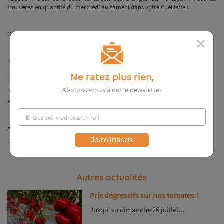
trouverez en quantité du mercredi au samedi dans votre Cueillette !
On garde les mêmes prix que l'année dernière !
Prix :
- de 3kg : 2,80€/kg
Ne ratez plus rien,
+ de 3kg : 2,50€/kg
Abonnez-vous à notre newsletter
+ de 6kg : 2,30€/kg
Attention, fermeture de votre Cueillette le vendredi 20 décembre à 17h.
Je m’inscris
Réouverture le vendredi 10 janvier
Autres actualités
Prix dégressifs sur nos tomates !
Jusqu'au dimanche 26 juillet...