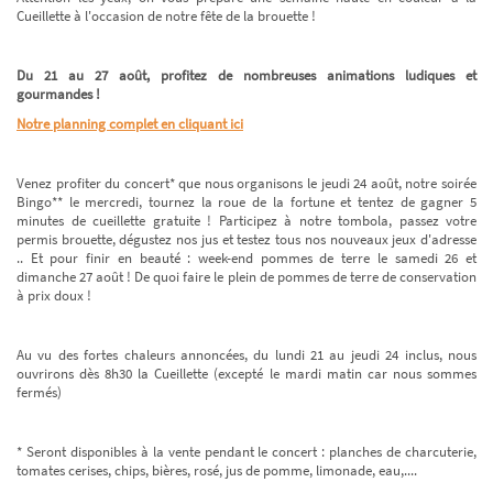
Cueillette à l'occasion de notre fête de la brouette !
Du 21 au 27 août, profitez de nombreuses animations ludiques et
gourmandes !
Notre planning complet en cliquant ici
Venez profiter du concert* que nous organisons le jeudi 24 août, notre soirée
Bingo** le mercredi, tournez la roue de la fortune et tentez de gagner 5
minutes de cueillette gratuite ! Participez à notre tombola, passez votre
permis brouette, dégustez nos jus et testez tous nos nouveaux jeux d'adresse
.. Et pour finir en beauté : week-end pommes de terre le samedi 26 et
dimanche 27 août ! De quoi faire le plein de pommes de terre de conservation
à prix doux !
Au vu des fortes chaleurs annoncées, du lundi 21 au jeudi 24 inclus, nous
ouvrirons dès 8h30 la Cueillette (excepté le mardi matin car nous sommes
fermés)
* Seront disponibles à la vente pendant le concert : planches de charcuterie,
tomates cerises, chips, bières, rosé, jus de pomme, limonade, eau,....