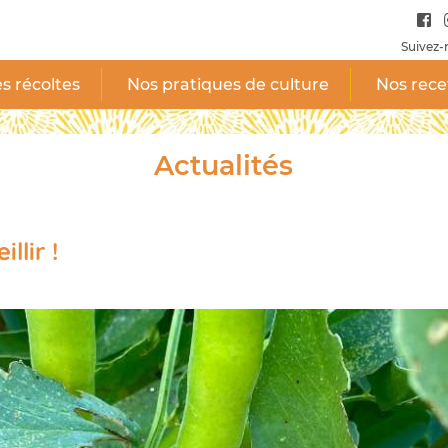
Suivez-
s récoltes
Nos pratiques de culture
Nos rece
Actualités
llir !