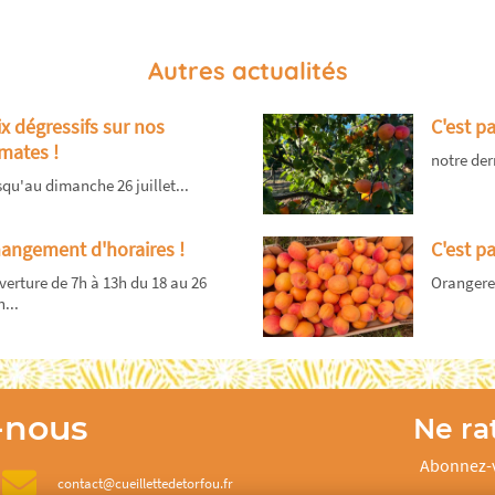
Autres actualités
ix dégressifs sur nos
C'est p
mates !
notre dern
qu'au dimanche 26 juillet...
angement d'horaires !
C'est pa
erture de 7h à 13h du 18 au 26
Orangered 
n...
-nous
Ne rat
Abonnez-v
contact@cueillettedetorfou.fr