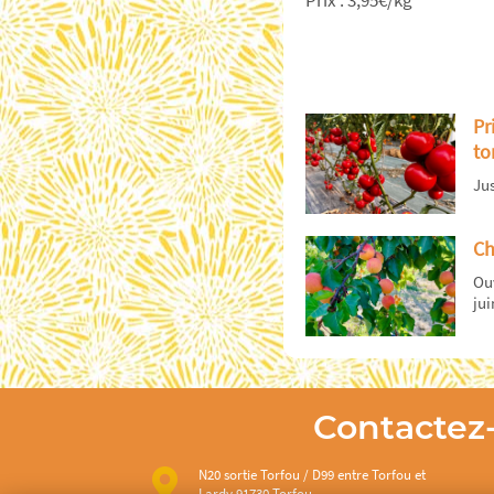
Pr
to
Jus
Ch
Ouv
jui
Contactez
N20 sortie Torfou / D99 entre Torfou et
Lardy 91730 Torfou