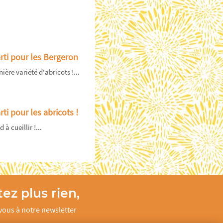
arti pour les Bergeron
ière variété d'abricots !...
rti pour les abricots !
à cueillir !...
ez plus rien,
ous à notre newsletter