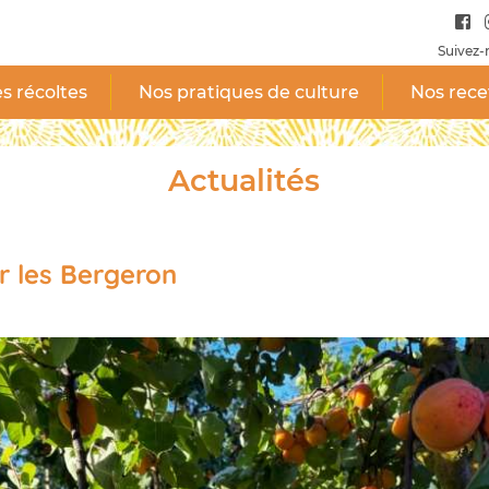
Suivez-
s récoltes
Nos pratiques de culture
Nos rece
Actualités
ur les Bergeron