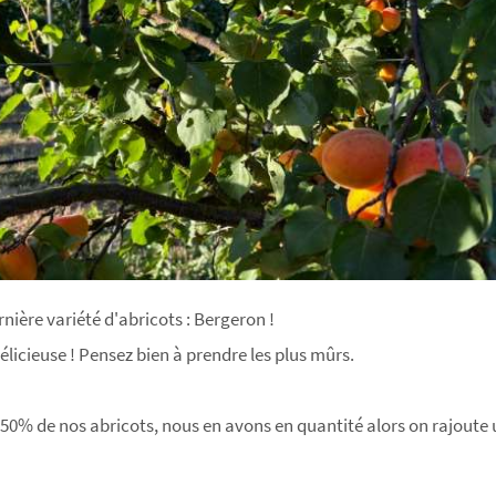
rnière variété d'abricots : Bergeron !
délicieuse ! Pensez bien à prendre les plus mûrs.
 50% de nos abricots, nous en avons en quantité alors on rajoute u