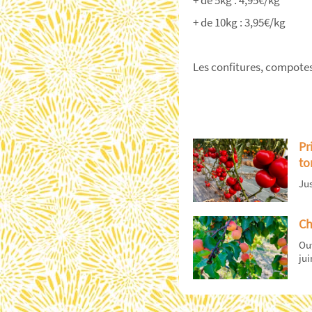
+ de 10kg : 3,95€/kg
Les confitures, compotes,
Pr
to
Jus
Ch
Ouv
jui