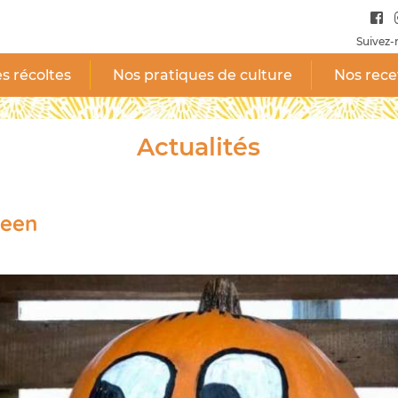
Suivez-
s récoltes
Nos pratiques de culture
Nos rece
Actualités
ween