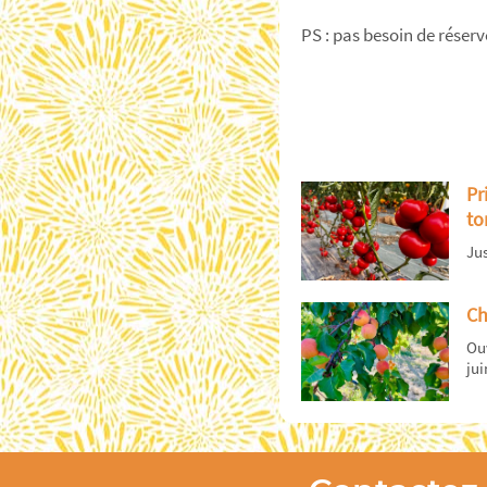
PS : pas besoin de rése
Pr
to
Jus
Ch
Ouv
jui